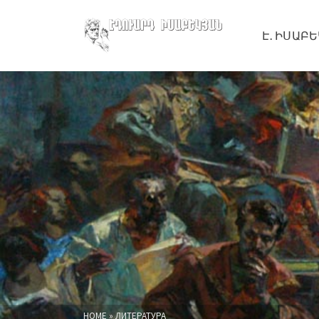
Է․ ԻՍԱԲ
HOME
»
ЛИТЕРАТУРА