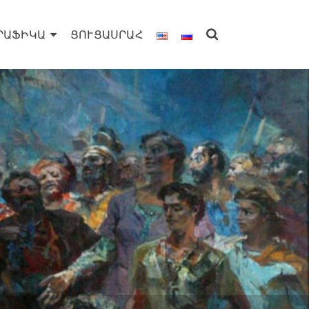
ՐԱՖԻԿԱ
ՑՈՒՑԱՍՐԱՀ