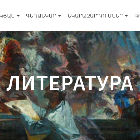
ԵԿՅԱՆ
ԳԵՂԱՆԿԱՐ
ՆԿԱՐԱԶԱՐԴՈՒՄՆԵՐ
Գ
ЛИТЕРАТУРА