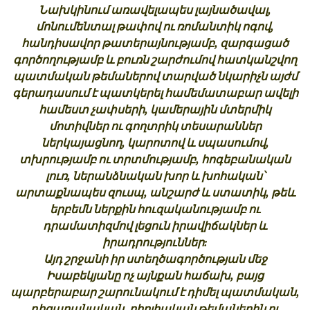
Նախկինում առավելապես լայնածավալ,
մոնումենտալ թափով ու ռոմանտիկ ոգով,
հանդիսավոր թատերայնությամբ, զարգացած
գործողությամբ և բուռն շարժումով հատկանշվող
պատմական թեմաներով տարված նկարիչն այժմ
գերադասում է պատկերել համեմատաբար ավելի
համեստ չափսերի, կամերային մտերմիկ
մոտիվներ ու գողտրիկ տեսարաններ
ներկայացնող, կարոտով և սպասումով,
տխրությամբ ու տրտմությամբ, հոգեբանական
լուռ, ներանձնական խոր և խոհական՝
արտաքնապես զուսպ, անշարժ և ստատիկ, թեև
երբեմն ներքին հուզականությամբ ու
դրամատիզմով լեցուն իրավիճակներ և
իրադրություններ:
Այդ շրջանի իր ստեղծագործության մեջ
Իսաբեկյանը ոչ այնքան հաճախ, բայց
պարբերաբար շարունակում է դիմել պատմական,
դիցաբանական, բիբլիական թեմաներին ու