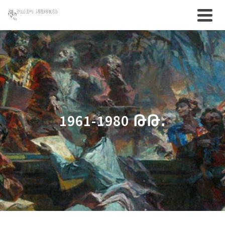
1961-1980 ԹԹ․