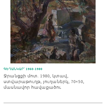
ԳԵՂԱՆԿԱՐ՝ 1960-1980
Ջրանցքի մոտ. 1980, կտավ,
ստվարաթուղթ, յուղաներկ, 70×50,
մասնավոր հավաքածու