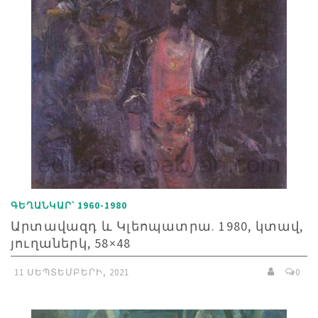
ԳԵՂԱՆԿԱՐ՝ 1960-1980
Արտավազդ և Կլեոպատրա. 1980, կտավ,
յուղաներկ, 58×48
11 ՍԵՊՏԵՄԲԵՐԻ, 2021
0