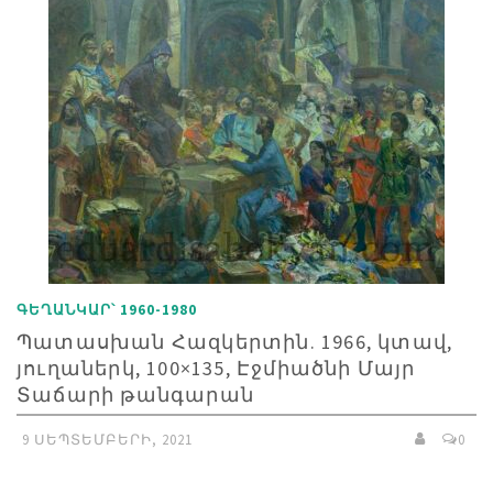
ԳԵՂԱՆԿԱՐ՝ 1960-1980
Պատասխան Հազկերտին. 1966, կտավ,
յուղաներկ, 100×135, Էջմիածնի Մայր
Տաճարի թանգարան
9 ՍԵՊՏԵՄԲԵՐԻ, 2021
0