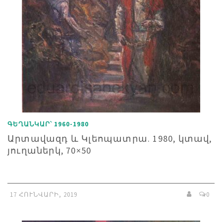
ԳԵՂԱՆԿԱՐ՝ 1960-1980
Արտավազդ և Կլեոպատրա. 1980, կտավ,
յուղաներկ, 70×50
17 ՀՈՒՆՎԱՐԻ, 2019
0