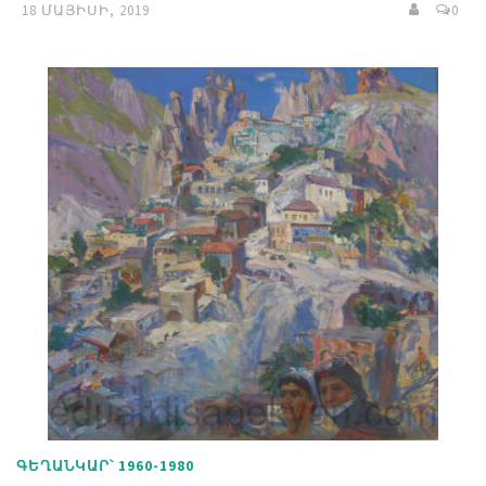
18 ՄԱՅԻՍԻ, 2019
0
ԳԵՂԱՆԿԱՐ՝ 1960-1980