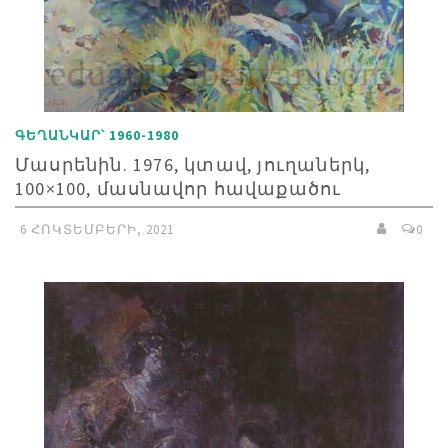
ԳԵՂԱՆԿԱՐ՝ 1960-1980
Մասրենին. 1976, կտավ, յուղաներկ,
100×100, մասնավոր հավաքածու
6 ՀՈԿՏԵՄԲԵՐԻ, 2021
0