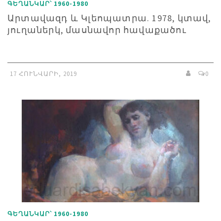
ԳԵՂԱՆԿԱՐ՝ 1960-1980
Արտավազդ և Կլեոպատրա. 1978, կտավ,
յուղաներկ, մասնավոր հավաքածու
17 ՀՈՒՆՎԱՐԻ, 2019
0
ԳԵՂԱՆԿԱՐ՝ 1960-1980