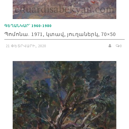
ԳԵՂԱՆԿԱՐ՝ 1960-1980
Պոմոնա. 1971, կտավ, յուղաներկ, 70×50
21 ՓԵՏՐՎԱՐԻ, 2020
0