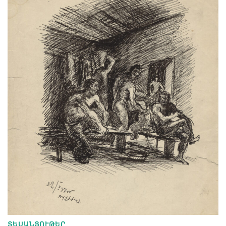
ՏԵՍԱՆՅՈՒԹԵՐ