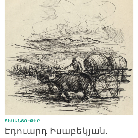
ՏԵՍԱՆՅՈՒԹԵՐ
Էդուարդ Իսաբեկյան.