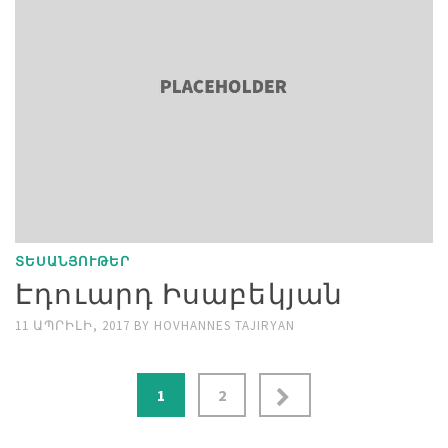
ՏԵՍԱՆՅՈՒԹԵՐ
Էդուարդ Իսաբեկյան
11 ԱՊՐԻԼԻ, 2017
BY
HOVHANNES TAJIRYAN
Posts
1
2
pagination