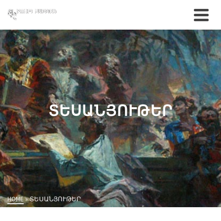
ՏԵՍԱՆՅՈՒԹԵՐ
HOME
»
ՏԵՍԱՆՅՈՒԹԵՐ