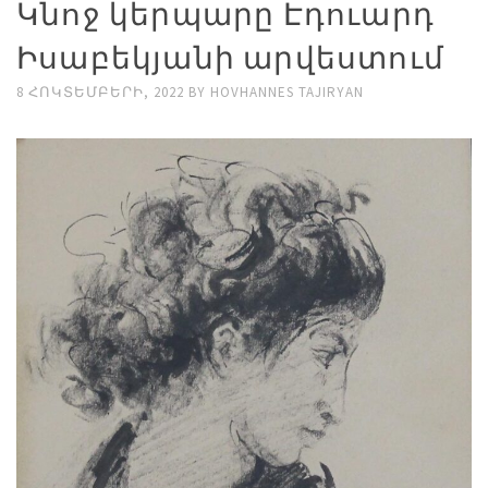
Կնոջ կերպարը Էդուարդ
Իսաբեկյանի արվեստում
8 ՀՈԿՏԵՄԲԵՐԻ, 2022
BY
HOVHANNES TAJIRYAN