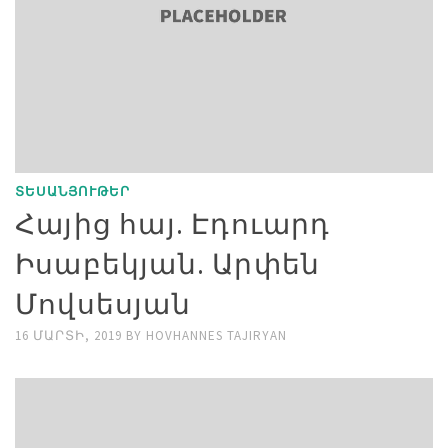
ՏԵՍԱՆՅՈՒԹԵՐ
Հայից հայ. Էդուարդ
Իսաբեկյան. Արփեն
Մովսեսյան
16 ՄԱՐՏԻ, 2019
BY
HOVHANNES TAJIRYAN