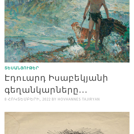
ՏԵՍԱՆՅՈՒԹԵՐ
Էդուարդ Իսաբեկյանի
գեղանկարները…
8 ՀՈԿՏԵՄԲԵՐԻ, 2022
BY
HOVHANNES TAJIRYAN