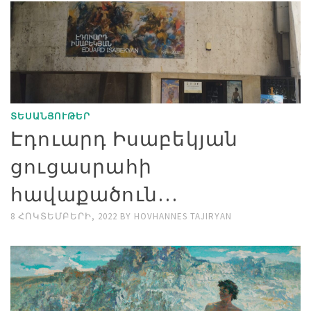
ՏԵՍԱՆՅՈՒԹԵՐ
Էդուարդ Իսաբեկյան
ցուցասրահի
հավաքածուն…
8 ՀՈԿՏԵՄԲԵՐԻ, 2022
BY
HOVHANNES TAJIRYAN