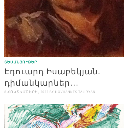
ՏԵՍԱՆՅՈՒԹԵՐ
Էդուարդ Իսաբեկյան.
դիմանկարներ…
8 ՀՈԿՏԵՄԲԵՐԻ, 2022
BY
HOVHANNES TAJIRYAN