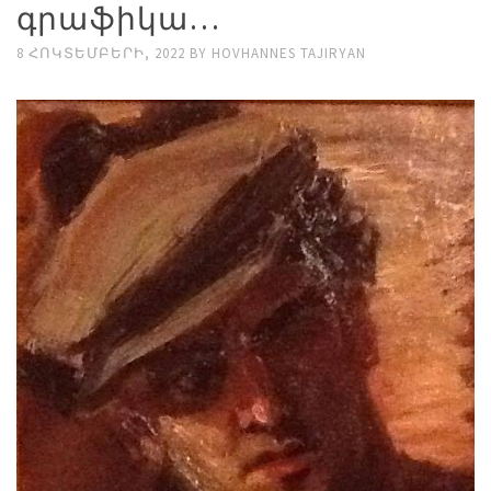
գրաֆիկա…
8 ՀՈԿՏԵՄԲԵՐԻ, 2022
BY
HOVHANNES TAJIRYAN