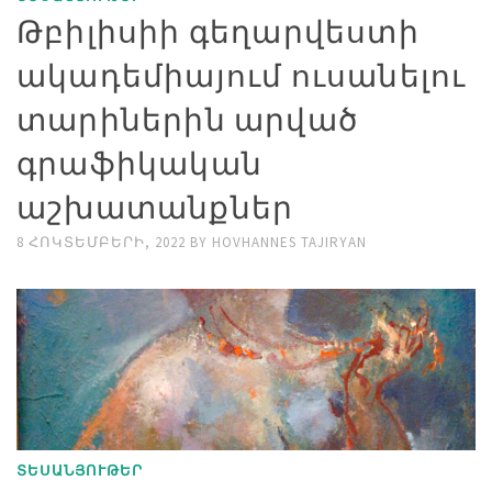
Թբիլիսիի գեղարվեստի
ակադեմիայում ուսանելու
տարիներին արված
գրաֆիկական
աշխատանքներ
8 ՀՈԿՏԵՄԲԵՐԻ, 2022
BY
HOVHANNES TAJIRYAN
ՏԵՍԱՆՅՈՒԹԵՐ