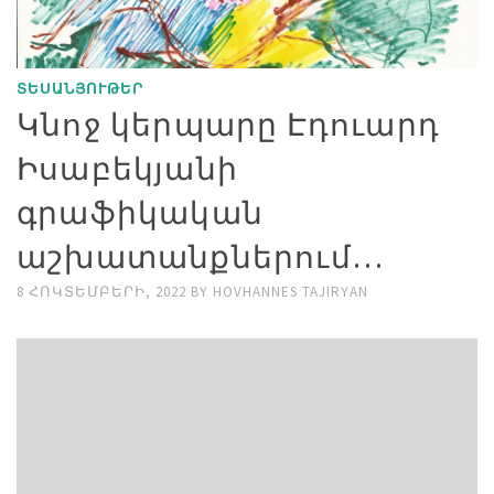
ՏԵՍԱՆՅՈՒԹԵՐ
Կնոջ կերպարը Էդուարդ
Իսաբեկյանի
գրաֆիկական
աշխատանքներում…
8 ՀՈԿՏԵՄԲԵՐԻ, 2022
BY
HOVHANNES TAJIRYAN