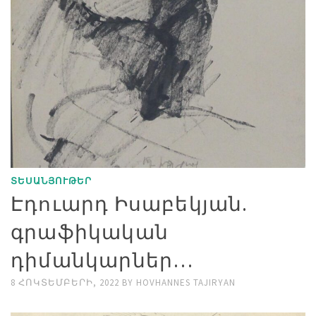
ՏԵՍԱՆՅՈՒԹԵՐ
Էդուարդ Իսաբեկյան.
գրաֆիկական
դիմանկարներ…
8 ՀՈԿՏԵՄԲԵՐԻ, 2022
BY
HOVHANNES TAJIRYAN