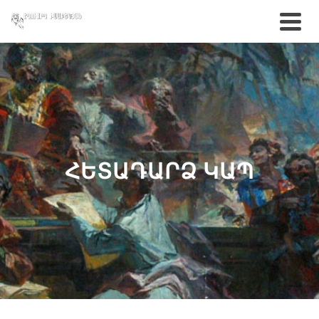
ՀԵՏԱԴԱՐՁ ԿԱՊ