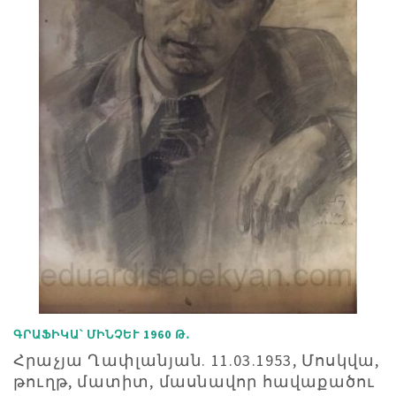
ԳՐԱՖԻԿԱ՝ ՄԻՆՉԵՒ 1960 Թ․
Հրաչյա Ղափլանյան. 11.03.1953, Մոսկվա,
թուղթ, մատիտ, մասնավոր հավաքածու