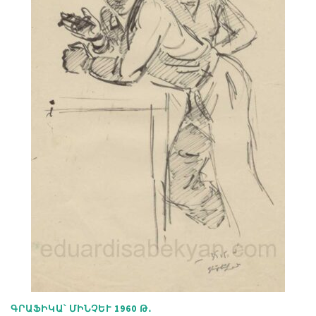
ԳՐԱՖԻԿԱ՝ ՄԻՆՉԵՒ 1960 Թ․