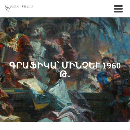
ԳՐԱՖԻԿԱ՝ ՄԻՆՉԵՒ 1960 Թ
․