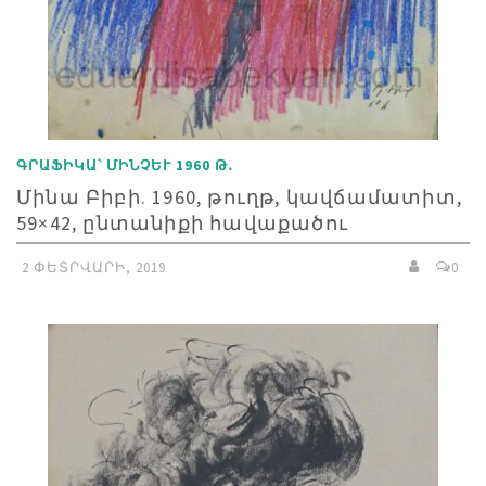
ԳՐԱՖԻԿԱ՝ ՄԻՆՉԵՒ 1960 Թ․
Մինա Բիբի. 1960, թուղթ, կավճամատիտ,
59×42, ընտանիքի հավաքածու
2 ՓԵՏՐՎԱՐԻ, 2019
0