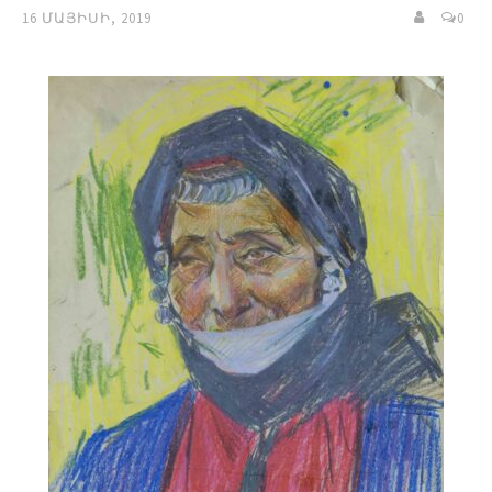
16 ՄԱՅԻՍԻ, 2019
0