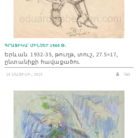
ԳՐԱՖԻԿԱ՝ ՄԻՆՉԵՒ 1960 Թ․
Երևան. 1932-35, թուղթ, տուշ, 27.5×17,
ընտանիքի հավաքածու
16 ՄԱՅԻՍԻ, 2019
0