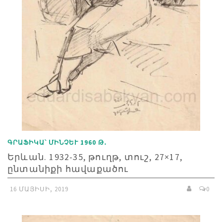
ԳՐԱՖԻԿԱ՝ ՄԻՆՉԵՒ 1960 Թ․
Երևան. 1932-35, թուղթ, տուշ, 27×17,
ընտանիքի հավաքածու
16 ՄԱՅԻՍԻ, 2019
0