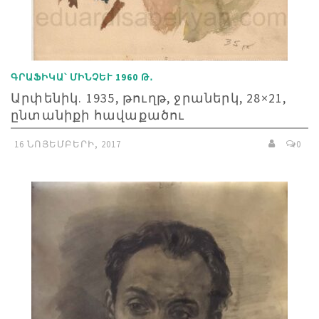
ԳՐԱՖԻԿԱ՝ ՄԻՆՉԵՒ 1960 Թ․
Արփենիկ. 1935, թուղթ, ջրաներկ, 28×21,
ընտանիքի հավաքածու
16 ՆՈՅԵՄԲԵՐԻ, 2017
0