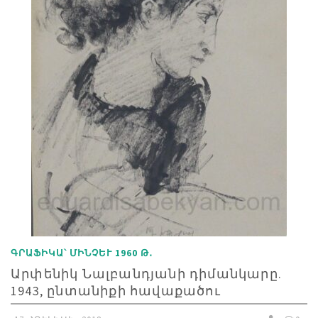
ԳՐԱՖԻԿԱ՝ ՄԻՆՉԵՒ 1960 Թ․
Արփենիկ Նալբանդյանի դիմանկարը.
1943, ընտանիքի հավաքածու