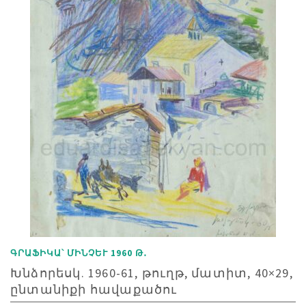
ԳՐԱՖԻԿԱ՝ ՄԻՆՉԵՒ 1960 Թ․
Խնձորեսկ. 1960-61, թուղթ, մատիտ, 40×29,
ընտանիքի հավաքածու