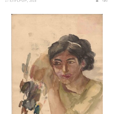
17 ՀՈՒԼԻՍԻ, 2018
0