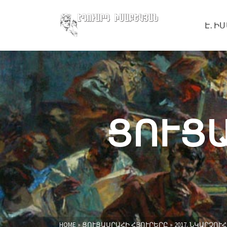
Է․ Ի
ՑՈՒՑ
HOME
»
ՑՈՒՑԱՍՐԱՀԻ ՀՅՈՒՐԵՐԸ
»
2017. ՆԿԱՐՉՈ