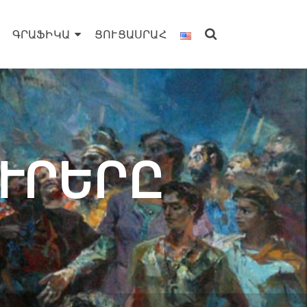
ԳՐԱՖԻԿԱ
ՑՈՒՑԱՍՐԱՀ
ՒՐԵՐԸ