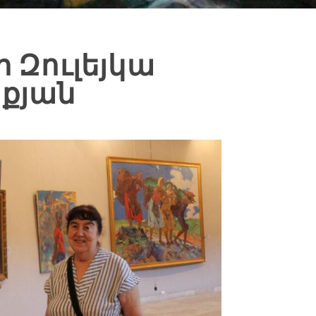
ի Զուլեյկա
իքյան