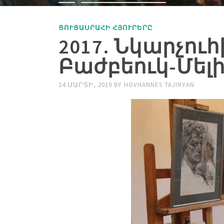
ՑՈՒՑԱՍՐԱՀԻ ՀՅՈՒՐԵՐԸ
2017. Նկարչուհ
Բաժբեուկ-Մել
14 ՄԱՐՏԻ, 2019
BY
HOVHANNES TAJIRYAN