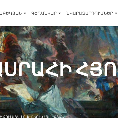
ՍԱԲԵԿՅԱՆ
ԳԵՂԱՆԿԱՐ
ՆԿԱՐԱԶԱՐԴՈՒՄՆԵՐ
ԱՍՐԱՀԻ ՀՅՈ
ՒՀԻ ԶՈՒԼԵՅԿԱ ԲԱԺԲԵՈՒԿ-ՄԵԼԻՔՅԱՆ