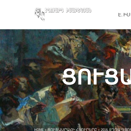
Է․ Ի
ՑՈՒՑ
HOME
»
ՑՈՒՑԱՍՐԱՀԻ ՀՅՈՒՐԵՐԸ
»
2016. ԷԴԴԱ Գ