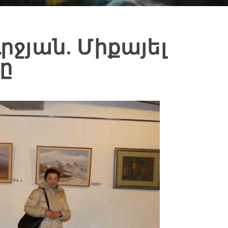
ւրջյան. Միքայել
նը