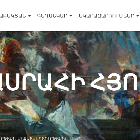
ՍԱԲԵԿՅԱՆ
ԳԵՂԱՆԿԱՐ
ՆԿԱՐԱԶԱՐԴՈՒՄՆԵՐ
ԱՍՐԱՀԻ ՀՅՈ
ՅՈՒՐՋՅԱՆ. ՄԻՔԱՅԵԼ ԳՅՈՒՐՋՅԱՆԻ ԿԻՆԸ