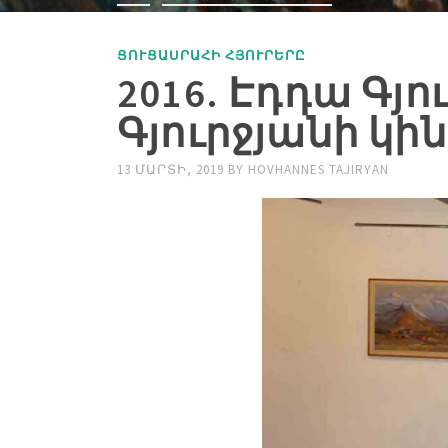
ՑՈՒՑԱՍՐԱՀԻ ՀՅՈՒՐԵՐԸ
2016. Էդդա Գյո
Գյուրջյանի կի
13 ՄԱՐՏԻ, 2019
BY
HOVHANNES TAJIRYAN