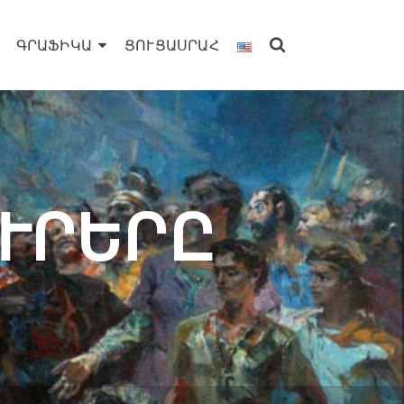
ԳՐԱՖԻԿԱ
ՑՈՒՑԱՍՐԱՀ
ՒՐԵՐԸ