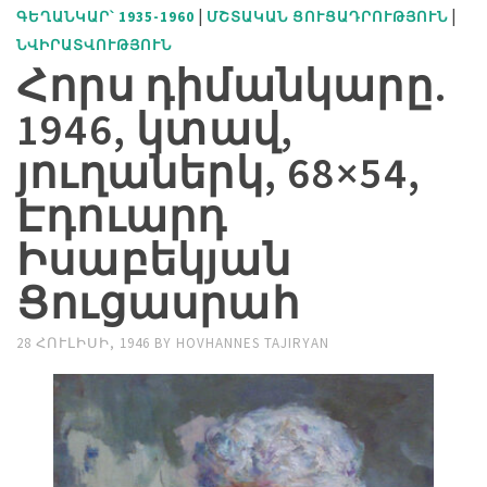
|
|
ԳԵՂԱՆԿԱՐ՝ 1935-1960
ՄՇՏԱԿԱՆ ՑՈՒՑԱԴՐՈՒԹՅՈՒՆ
ՆՎԻՐԱՏՎՈՒԹՅՈՒՆ
Հորս դիմանկարը.
1946, կտավ,
յուղաներկ, 68×54,
Էդուարդ
Իսաբեկյան
Ցուցասրահ
28 ՀՈՒԼԻՍԻ, 1946
BY
HOVHANNES TAJIRYAN