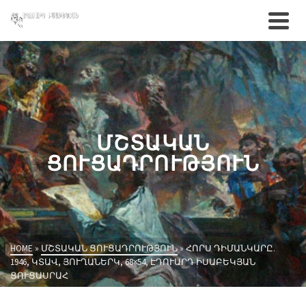
ՄՇՏԱԿԱՆ
ՑՈՒՑԱԴՐՈՒԹՅՈՒՆ
HOME
»
ՄՇՏԱԿԱՆ ՑՈՒՑԱԴՐՈՒԹՅՈՒՆ
»
ՀՈՐՍ ԴԻՄԱՆԿԱՐԸ.
1946, ԿՏԱՎ, ՅՈՒՂԱՆԵՐԿ, 68×54, ԷԴՈՒԱՐԴ ԻՍԱԲԵԿՅԱՆ
ՑՈՒՑԱՍՐԱՀ