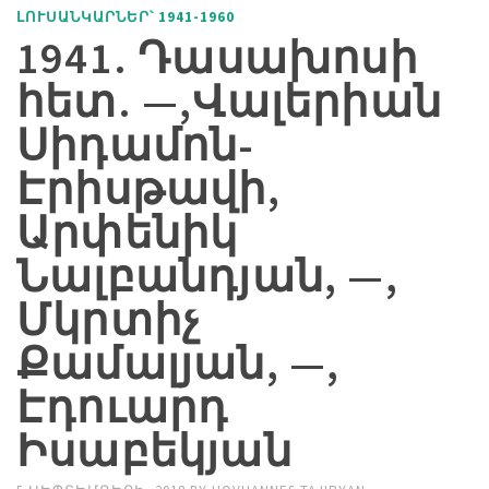
ԼՈՒՍԱՆԿԱՐՆԵՐ՝ 1941-1960
1941. Դասախոսի
հետ. —,Վալերիան
Սիդամոն-
Էրիսթավի,
Արփենիկ
Նալբանդյան, —,
Մկրտիչ
Քամալյան, —,
Էդուարդ
Իսաբեկյան