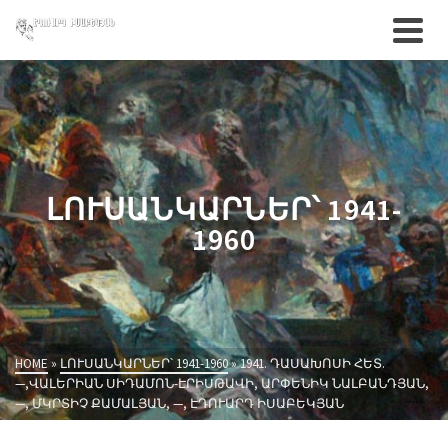
ԼՈՒՍԱՆԿԱՐՆԵՐ՝ 1941-
1960
HOME
»
ԼՈՒՍԱՆԿԱՐՆԵՐ՝ 1941-1960
»
1941. ԴԱՍԱԽՈՍԻ ՀԵՏ.
—,ՎԱԼԵՐԻԱՆ ՍԻԴԱՄՈՆ-ԷՐԻՍԹԱՎԻ, ԱՐՓԵՆԻԿ ՆԱԼԲԱՆԴՅԱՆ,
—, ՄԿՐՏԻՉ ՔԱՄԱԼՅԱՆ, —, ԷԴՈՒԱՐԴ ԻՍԱԲԵԿՅԱՆ