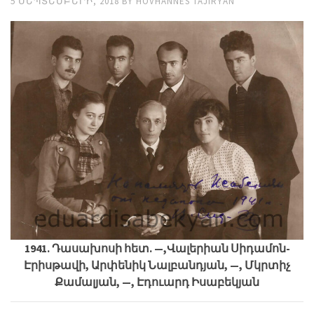
5 ՍԵՊՏԵՄԲԵՐԻ, 2018
BY
HOVHANNES TAJIRYAN
1941. Դասախոսի հետ. —,Վալերիան Սիդամոն-
Էրիսթավի, Արփենիկ Նալբանդյան, —, Մկրտիչ
Քամալյան, —, Էդուարդ Իսաբեկյան