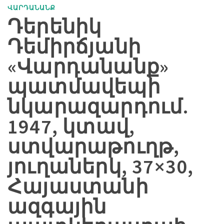
ՎԱՐԴԱՆԱՆՔ
Դերենիկ
Դեմիրճյանի
«Վարդանանք»
պատմավեպի
նկարազարդում.
1947, կտավ,
ստվարաթուղթ,
յուղաներկ, 37×30,
Հայաստանի
ազգային