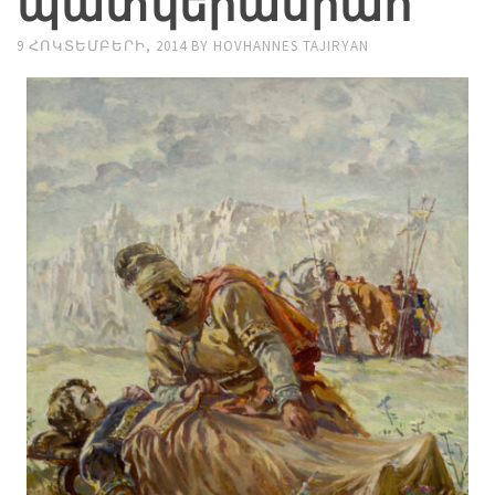
պատկերասրահ
9 ՀՈԿՏԵՄԲԵՐԻ, 2014
BY
HOVHANNES TAJIRYAN