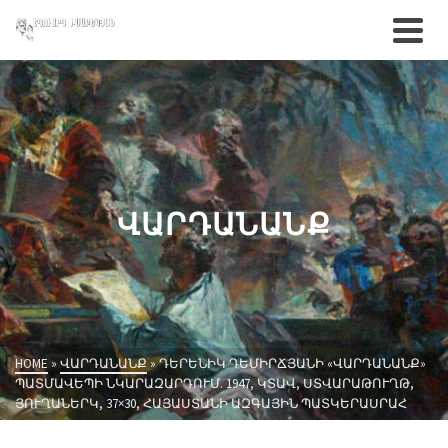
ՎԱՐԴԱՆԱՆՔ
HOME
»
ՎԱՐԴԱՆԱՆՔ
»
ԴԵՐԵՆԻԿ ԴԵՄԻՐՃՅԱՆԻ «ՎԱՐԴԱՆԱՆՔ»
ՊԱՏՄԱՎԵՊԻ ՆԿԱՐԱԶԱՐԴՈՒՄ. 1947, ԿՏԱՎ, ՍՏՎԱՐԱԹՈՒՂԹ,
ՅՈՒՂԱՆԵՐԿ, 37×30, ՀԱՅԱՍՏԱՆԻ ԱԶԳԱՅԻՆ ՊԱՏԿԵՐԱՍՐԱՀ