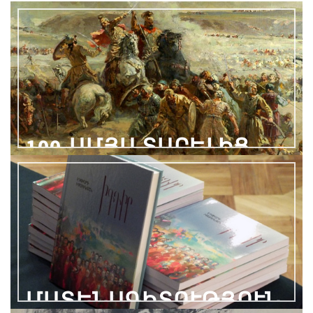
100-ԱՄՅԱ ՏԱՐԵԼԻՑ
ՄԱՏԵՆԱԳԻՏՈՒԹՅՈՒՆ