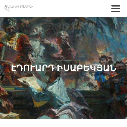
ԷԴՈՒԱՐԴ ԻՍԱԲԵԿՅԱՆ