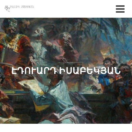
ԷԴՈՒԱՐԴ ԻՍԱԲԵԿՅԱՆ