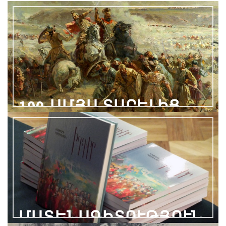
100-ԱՄՅԱ ՏԱՐԵԼԻՑ
ՄԱՏԵՆԱԳԻՏՈՒԹՅՈՒՆ