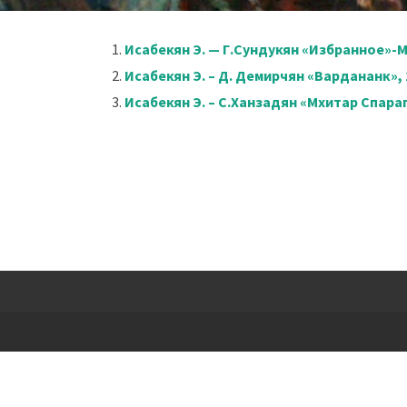
Исабекян Э. — Г.Сундукян «Избранное»-М.
Исабекян Э. – Д. Демирчян «Вардананк», 
Исабекян Э. – С.Ханзадян «Мхитар Спара