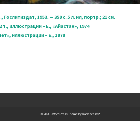
, Гослитиздат, 1953.
— 359 с. 5 л. ил, портр.; 21 см.
2 т., иллюстрации
– Е., «Айастан», 1974
пет»,
иллюстрации – Е., 1978
© 2026 - WordPress Theme by
Kadence WP