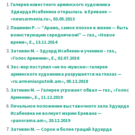
Галерея известного армянского художника
Эдварда Исабекяна открылась в Ереване —
«newsarmenia.ru», 03.05.2013
Пашинян Р. — “Арамо, самое плохое в жизни — быть
воинствующим середнячком!” — газ., «Новое
время», Е., 13.11.2014
Затикян М. – Эдуард Исабекян и ученики – газ.,
«Голос Армении», Е., 02.07.2016
Экс-мэр поступил «не по-мужски»: галерея
армянского художника разрушается на глазах
—
«ru.armeniasputnik.am», 05.12.2018
Затикян М. — Галерее угрожает обвал
—
газ., «Голос
Армении», Е., 11.12.2019
Печальное положение выставочного зала Эдуарда
Исабекяна не волнует мэрию Еревана
—
«panorama.am», 20.12.2019
Затикян М. — Сорок и более граций Эдуарда