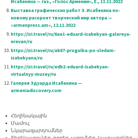
Исабекяна
— газ., «Голос Армении», Е., 11.11.2022
Выставка графических работ Э. Исабекяна по-
новому раскроет творческий мир автора —
«armenpress.am», 12.11.2022
https://izi.travel/ru/6ae1-eduard-isabekyan-galereya-
erevan/ru
https://izi.travel/ru/ab87-progulka-po-sledam-
isabekyana/ru
https://izi.travel/ru/edb2-eduard-isabekyan-
virtualnyy-muzey/ru
Галерея Эдуарда Исабекяна —
armeniadiscovery.com
Հեղինակային
Մամուլ
Նկարազարդումներ
Տեղեկատուներ, գրքեր, ալբոմներ, կատալոգներ