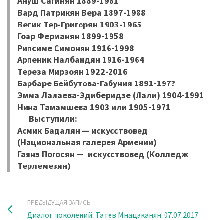
Ануш Сагинян 1889-1961
Вард Патрикян Вера 1897-1988
Вегик Тер-Григорян 1903-1965
Гоар Ферманян 1899-1958
Рипсиме Симонян 1916-1998
Арпеник Налбандян 1916-1964
Тереза Мирзоян 1922-2016
Барбаре Бейбутова-Габуния 1891-197?
Эмма Лалаева-Эдиберидзе (Лали) 1904-1991
Нина Тамамшева 1903 или 1905-1971
Выступили:
Асмик Бадалян — искусствовед
(Национальная галерея Армении)
Гаянэ Погосян — искусствовед (Колледж
Терлемезян)
ПРЕДЫДУЩАЯ ЗАПИСЬ
Диалог поколений. Татев Мнацаканян. 07.07.2017